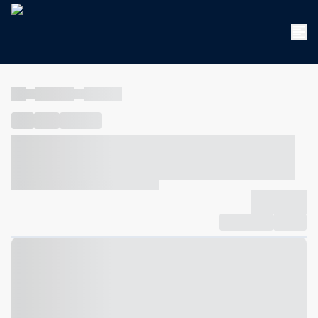
----
----- -----
----- -----
----
-----
---- ------
----- ----- -- ------ ---- ---- -- ----- ----- -----
--- ------
----- ----- -- ------ ----- ----- -- ------
-------------
Compartilhar
Favorito