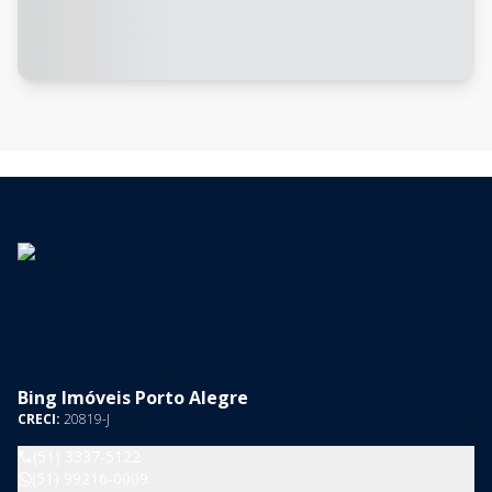
Bing Imóveis Porto Alegre
CRECI:
20819-J
(51) 3337-5122
(51) 99216-0009