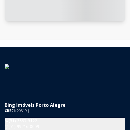
Bing Imóveis Porto Alegre
CRECI:
20819-J
(51) 3337-5122
(51) 99216-0009