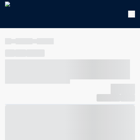
----
----- -----
----- -----
----
-----
---- ------
----- ----- -- ------ ---- ---- -- ----- ----- -----
--- ------
----- ----- -- ------ ----- ----- -- ------
-------------
Compartilhar
Favorito