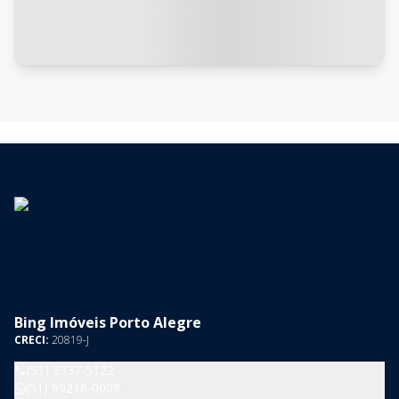
Bing Imóveis Porto Alegre
CRECI:
20819-J
(51) 3337-5122
(51) 99216-0009