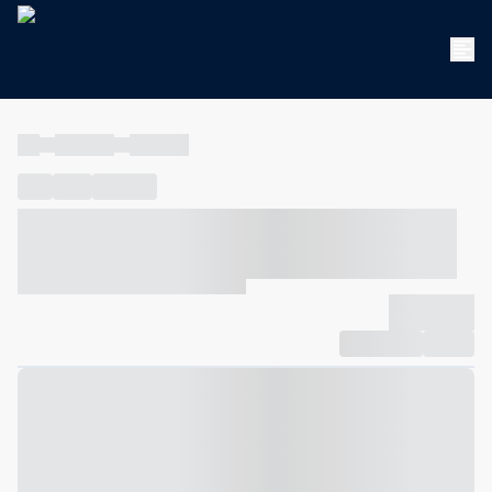
----
----- -----
----- -----
----
-----
---- ------
----- ----- -- ------ ---- ---- -- ----- ----- -----
--- ------
----- ----- -- ------ ----- ----- -- ------
-------------
Compartilhar
Favorito