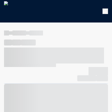
----
----- -----
----- -----
----
-----
---- ------
----- ----- -- ------ ---- ---- -- ----- ----- -----
--- ------
----- ----- -- ------ ----- ----- -- ------
-------------
Compartilhar
Favorito