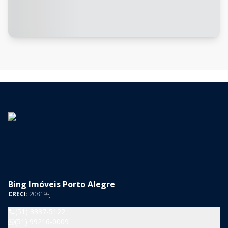
Bing Imóveis Porto Alegre
CRECI:
20819-J
(51) 3337-5122
(51) 99216-0009