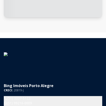
Bing Imóveis Porto Alegre
CRECI:
20819-J
(51) 3337-5122
(51) 99216-0009